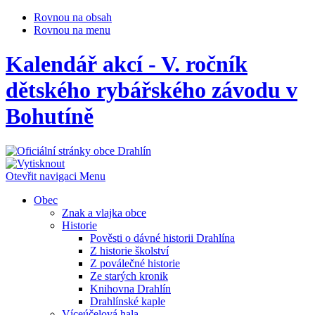
Rovnou na obsah
Rovnou na menu
Kalendář akcí - V. ročník
dětského rybářského závodu v
Bohutíně
Otevřit navigaci
Menu
Obec
Znak a vlajka obce
Historie
Pověsti o dávné historii Drahlína
Z historie školství
Z poválečné historie
Ze starých kronik
Knihovna Drahlín
Drahlínské kaple
Víceúčelová hala