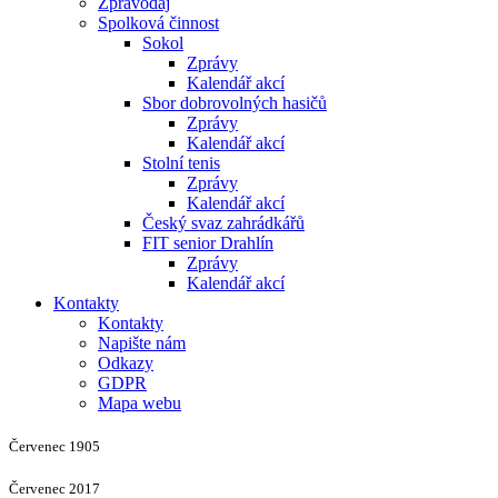
Zpravodaj
Spolková činnost
Sokol
Zprávy
Kalendář akcí
Sbor dobrovolných hasičů
Zprávy
Kalendář akcí
Stolní tenis
Zprávy
Kalendář akcí
Český svaz zahrádkářů
FIT senior Drahlín
Zprávy
Kalendář akcí
Kontakty
Kontakty
Napište nám
Odkazy
GDPR
Mapa webu
Červenec 1905
Červenec 2017