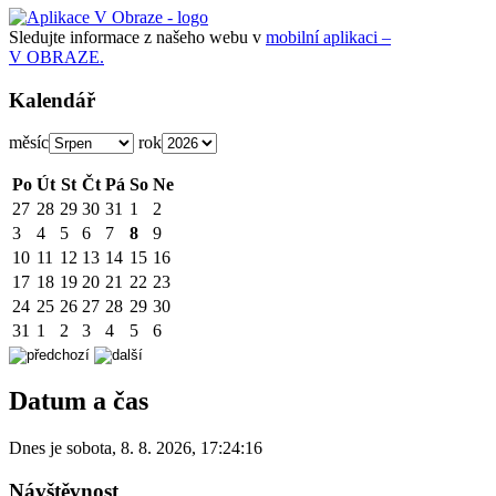
Sledujte informace z našeho webu v
mobilní aplikaci –
V OBRAZE.
Kalendář
měsíc
rok
Po
Út
St
Čt
Pá
So
Ne
27
28
29
30
31
1
2
3
4
5
6
7
8
9
10
11
12
13
14
15
16
17
18
19
20
21
22
23
24
25
26
27
28
29
30
31
1
2
3
4
5
6
Datum a čas
Dnes je
sobota
,
8. 8. 2026
,
17:24:16
Návštěvnost