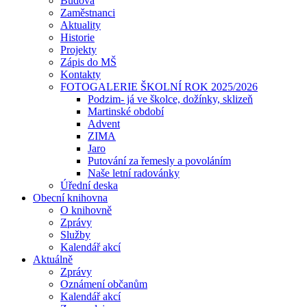
Budova
Zaměstnanci
Aktuality
Historie
Projekty
Zápis do MŠ
Kontakty
FOTOGALERIE ŠKOLNÍ ROK 2025/2026
Podzim- já ve školce, dožínky, sklizeň
Martinské období
Advent
ZIMA
Jaro
Putování za řemesly a povoláním
Naše letní radovánky
Úřední deska
Obecní knihovna
O knihovně
Zprávy
Služby
Kalendář akcí
Aktuálně
Zprávy
Oznámení občanům
Kalendář akcí