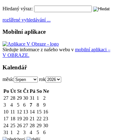
Hledaný výraz:
rozšířené vyhledávání ...
Mobilní aplikace
Sledujte informace z našeho webu v
mobilní aplikaci –
V OBRAZE.
Kalendář
měsíc
rok
Po
Út
St
Čt
Pá
So
Ne
27
28
29
30
31
1
2
3
4
5
6
7
8
9
10
11
12
13
14
15
16
17
18
19
20
21
22
23
24
25
26
27
28
29
30
31
1
2
3
4
5
6