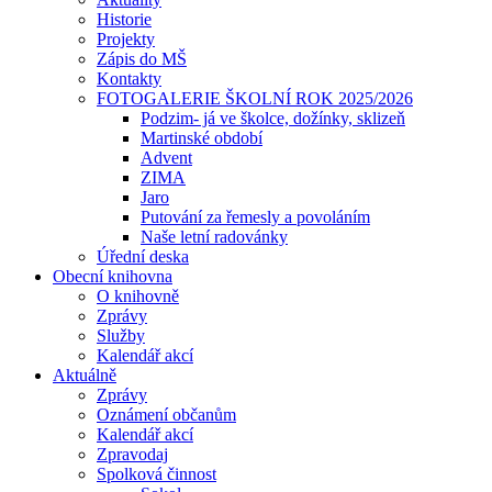
Historie
Projekty
Zápis do MŠ
Kontakty
FOTOGALERIE ŠKOLNÍ ROK 2025/2026
Podzim- já ve školce, dožínky, sklizeň
Martinské období
Advent
ZIMA
Jaro
Putování za řemesly a povoláním
Naše letní radovánky
Úřední deska
Obecní knihovna
O knihovně
Zprávy
Služby
Kalendář akcí
Aktuálně
Zprávy
Oznámení občanům
Kalendář akcí
Zpravodaj
Spolková činnost