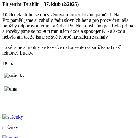
Fit senior Drahlín - 37. klub (2/2025)
10 členek klubu se dnes věnovalo procvičování paměti i těla.
Pro paměť jsme si zahrály řadu slovních her a pro procvičení těla
použily odporovou gumu a židle. Po těle i duši nám pak bylo prima
a rozešly jsme se po 90ti minutách docela spokojeně. Na škodu
nebylo ani to, že jsme se své tvorbě navzájem zasmály.
Také jsme si mohly ke kávičce dát sušenková srdíčka od naší
lektorky Lucky.
DCh.
sušenky