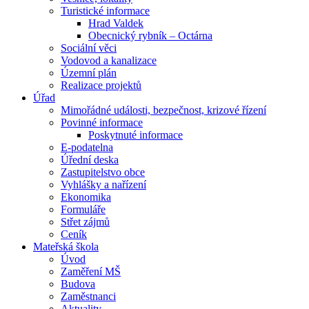
Turistické informace
Hrad Valdek
Obecnický rybník – Octárna
Sociální věci
Vodovod a kanalizace
Územní plán
Realizace projektů
Úřad
Mimořádné události, bezpečnost, krizové řízení
Povinné informace
Poskytnuté informace
E-podatelna
Úřední deska
Zastupitelstvo obce
Vyhlášky a nařízení
Ekonomika
Formuláře
Střet zájmů
Ceník
Mateřská škola
Úvod
Zaměření MŠ
Budova
Zaměstnanci
Aktuality