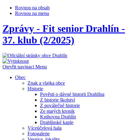
Rovnou na obsah
Rovnou na menu
Zprávy - Fit senior Drahlín -
37. klub (2/2025)
Otevřit navigaci
Menu
Obec
Znak a vlajka obce
Historie
Pověsti o dávné historii Drahlína
Z historie školství
Z poválečné historie
Ze starých kronik
Knihovna Drahlín
Drahlínské kaple
Víceúčelová hala
Fotogalerie
Vesnice, lokality