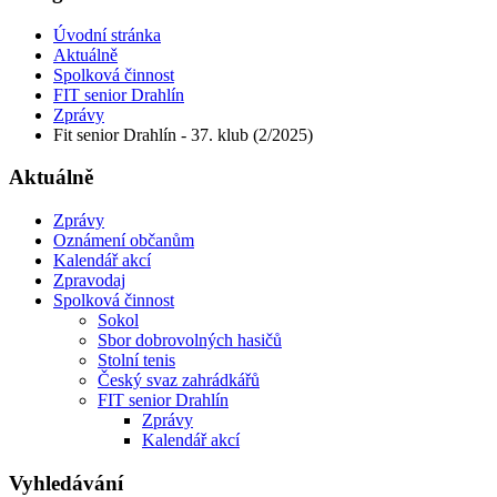
Úvodní stránka
Aktuálně
Spolková činnost
FIT senior Drahlín
Zprávy
Fit senior Drahlín - 37. klub (2/2025)
Aktuálně
Zprávy
Oznámení občanům
Kalendář akcí
Zpravodaj
Spolková činnost
Sokol
Sbor dobrovolných hasičů
Stolní tenis
Český svaz zahrádkářů
FIT senior Drahlín
Zprávy
Kalendář akcí
Vyhledávání