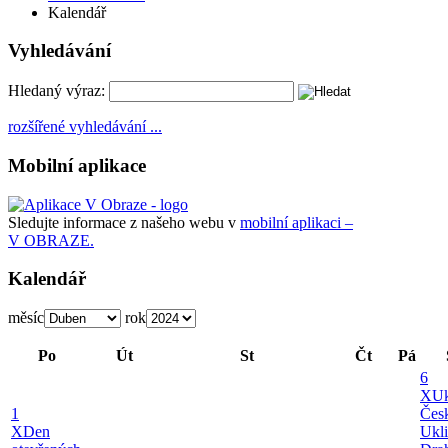
Kalendář
Vyhledávání
Hledaný výraz:
rozšířené vyhledávání ...
Mobilní aplikace
Sledujte informace z našeho webu v
mobilní aplikaci –
V OBRAZE.
Kalendář
měsíc
rok
Po
Út
St
Čt
Pá
6
X
U
1
Česk
X
Den
Ukl