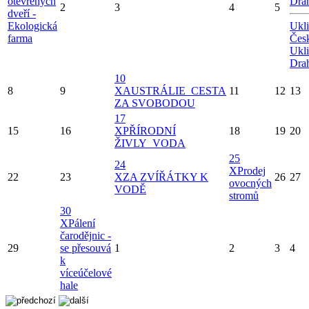
otevřených
Drah
2
3
4
5
dveří -
Ekologická
Ukl
farma
Česk
Ukl
Drah
10
8
9
X
AUSTRÁLIE_CESTA
11
12
13
ZA SVOBODOU
17
15
16
X
PŘÍRODNÍ
18
19
20
ŽIVLY_VODA
25
24
X
Prodej
22
23
X
ZA ZVÍŘÁTKY K
26
27
ovocných
VODĚ
stromů
30
X
Pálení
čarodějnic -
29
se přesouvá
1
2
3
4
k
víceúčelové
hale