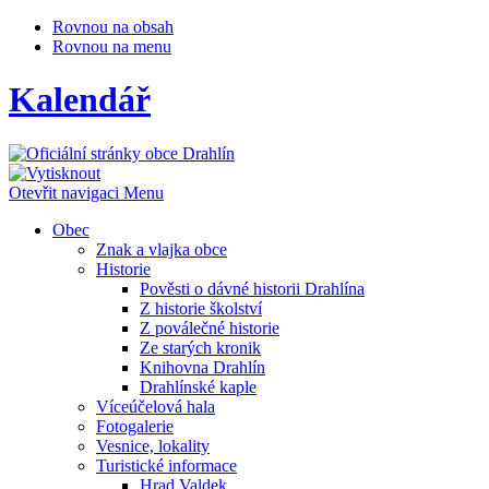
Rovnou na obsah
Rovnou na menu
Kalendář
Otevřit navigaci
Menu
Obec
Znak a vlajka obce
Historie
Pověsti o dávné historii Drahlína
Z historie školství
Z poválečné historie
Ze starých kronik
Knihovna Drahlín
Drahlínské kaple
Víceúčelová hala
Fotogalerie
Vesnice, lokality
Turistické informace
Hrad Valdek