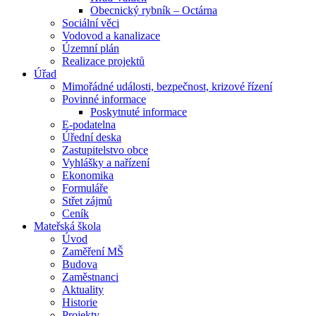
Obecnický rybník – Octárna
Sociální věci
Vodovod a kanalizace
Územní plán
Realizace projektů
Úřad
Mimořádné události, bezpečnost, krizové řízení
Povinné informace
Poskytnuté informace
E-podatelna
Úřední deska
Zastupitelstvo obce
Vyhlášky a nařízení
Ekonomika
Formuláře
Střet zájmů
Ceník
Mateřská škola
Úvod
Zaměření MŠ
Budova
Zaměstnanci
Aktuality
Historie
Projekty