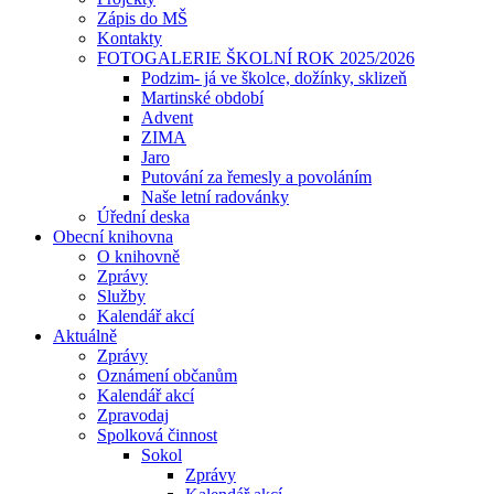
Zápis do MŠ
Kontakty
FOTOGALERIE ŠKOLNÍ ROK 2025/2026
Podzim- já ve školce, dožínky, sklizeň
Martinské období
Advent
ZIMA
Jaro
Putování za řemesly a povoláním
Naše letní radovánky
Úřední deska
Obecní knihovna
O knihovně
Zprávy
Služby
Kalendář akcí
Aktuálně
Zprávy
Oznámení občanům
Kalendář akcí
Zpravodaj
Spolková činnost
Sokol
Zprávy