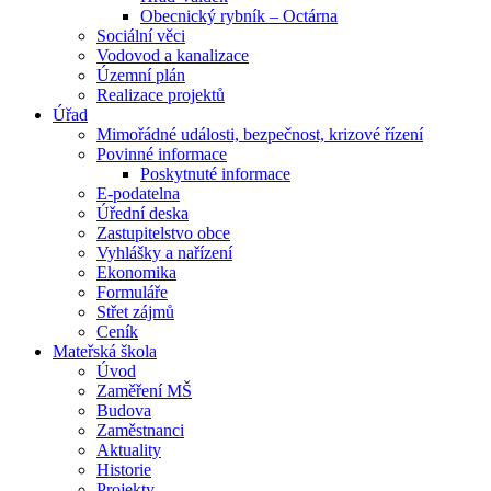
Obecnický rybník – Octárna
Sociální věci
Vodovod a kanalizace
Územní plán
Realizace projektů
Úřad
Mimořádné události, bezpečnost, krizové řízení
Povinné informace
Poskytnuté informace
E-podatelna
Úřední deska
Zastupitelstvo obce
Vyhlášky a nařízení
Ekonomika
Formuláře
Střet zájmů
Ceník
Mateřská škola
Úvod
Zaměření MŠ
Budova
Zaměstnanci
Aktuality
Historie
Projekty