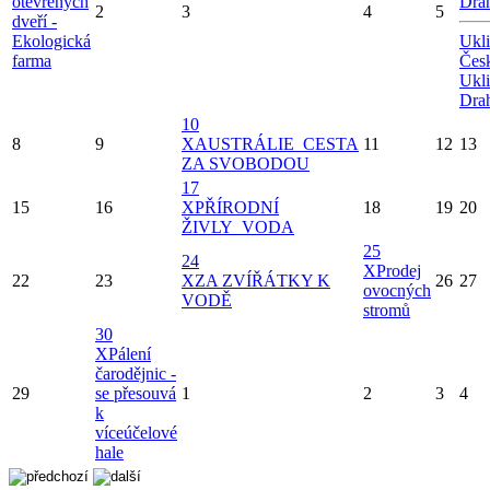
otevřených
Drah
2
3
4
5
dveří -
Ekologická
Ukl
farma
Česk
Ukl
Drah
10
8
9
X
AUSTRÁLIE_CESTA
11
12
13
ZA SVOBODOU
17
15
16
X
PŘÍRODNÍ
18
19
20
ŽIVLY_VODA
25
24
X
Prodej
22
23
X
ZA ZVÍŘÁTKY K
26
27
ovocných
VODĚ
stromů
30
X
Pálení
čarodějnic -
29
se přesouvá
1
2
3
4
k
víceúčelové
hale