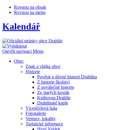
Rovnou na obsah
Rovnou na menu
Kalendář
Otevřit navigaci
Menu
Obec
Znak a vlajka obce
Historie
Pověsti o dávné historii Drahlína
Z historie školství
Z poválečné historie
Ze starých kronik
Knihovna Drahlín
Drahlínské kaple
Víceúčelová hala
Fotogalerie
Vesnice, lokality
Turistické informace
Hrad Valdek