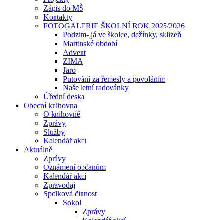
Zápis do MŠ
Kontakty
FOTOGALERIE ŠKOLNÍ ROK 2025/2026
Podzim- já ve školce, dožínky, sklizeň
Martinské období
Advent
ZIMA
Jaro
Putování za řemesly a povoláním
Naše letní radovánky
Úřední deska
Obecní knihovna
O knihovně
Zprávy
Služby
Kalendář akcí
Aktuálně
Zprávy
Oznámení občanům
Kalendář akcí
Zpravodaj
Spolková činnost
Sokol
Zprávy