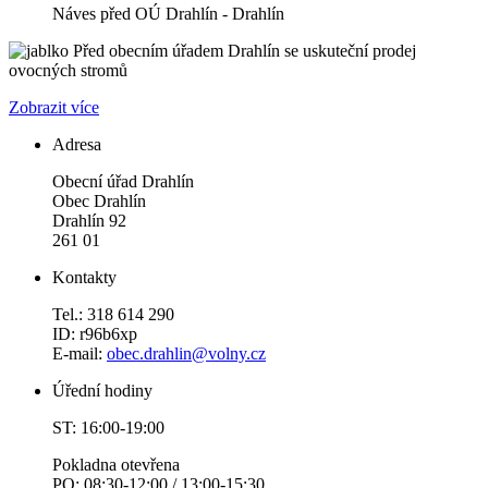
Náves před OÚ Drahlín - Drahlín
Před obecním úřadem Drahlín se uskuteční prodej
ovocných stromů
Zobrazit více
Adresa
Obecní úřad Drahlín
Obec Drahlín
Drahlín 92
261 01
Kontakty
Tel.: 318 614 290
ID: r96b6xp
E-mail:
obec.drahlin@volny.cz
Úřední hodiny
ST: 16:00-19:00
Pokladna otevřena
PO: 08:30-12:00 / 13:00-15:30