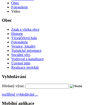
Obec
Fotogalerie
Video
Obec
Znak a vlajka obce
Historie
Víceúčelová hala
Fotogalerie
Vesnice, lokality
Turistické informace
Sociální věci
Vodovod a kanalizace
Územní plán
Realizace projektů
Vyhledávání
Hledaný výraz:
rozšířené vyhledávání ...
Mobilní aplikace