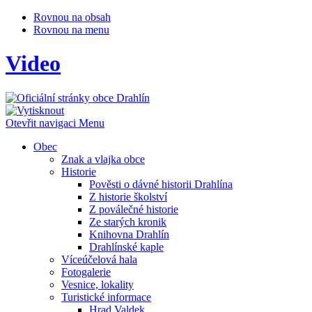
Rovnou na obsah
Rovnou na menu
Video
Otevřit navigaci
Menu
Obec
Znak a vlajka obce
Historie
Pověsti o dávné historii Drahlína
Z historie školství
Z poválečné historie
Ze starých kronik
Knihovna Drahlín
Drahlínské kaple
Víceúčelová hala
Fotogalerie
Vesnice, lokality
Turistické informace
Hrad Valdek