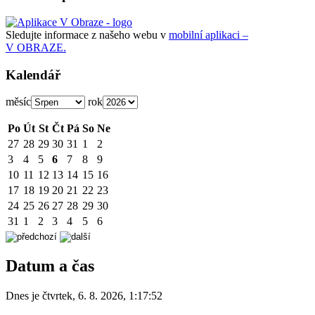
Sledujte informace z našeho webu v
mobilní aplikaci –
V OBRAZE.
Kalendář
měsíc
rok
Po
Út
St
Čt
Pá
So
Ne
27
28
29
30
31
1
2
3
4
5
6
7
8
9
10
11
12
13
14
15
16
17
18
19
20
21
22
23
24
25
26
27
28
29
30
31
1
2
3
4
5
6
Datum a čas
Dnes je
čtvrtek
,
6. 8. 2026
,
1:17:52