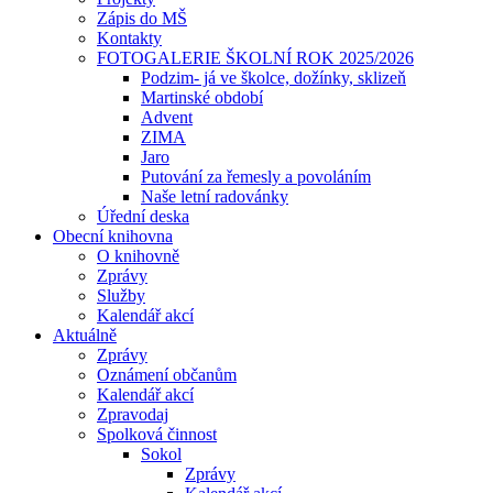
Zápis do MŠ
Kontakty
FOTOGALERIE ŠKOLNÍ ROK 2025/2026
Podzim- já ve školce, dožínky, sklizeň
Martinské období
Advent
ZIMA
Jaro
Putování za řemesly a povoláním
Naše letní radovánky
Úřední deska
Obecní knihovna
O knihovně
Zprávy
Služby
Kalendář akcí
Aktuálně
Zprávy
Oznámení občanům
Kalendář akcí
Zpravodaj
Spolková činnost
Sokol
Zprávy