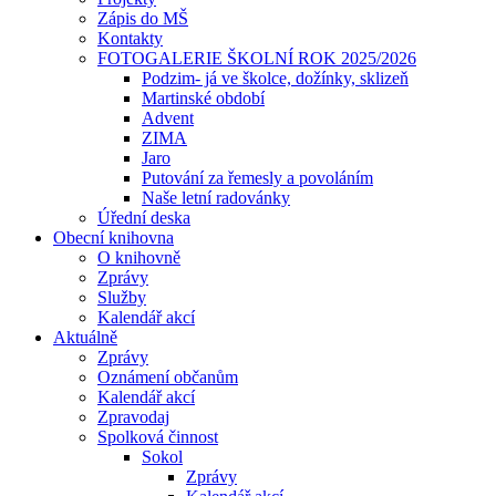
Zápis do MŠ
Kontakty
FOTOGALERIE ŠKOLNÍ ROK 2025/2026
Podzim- já ve školce, dožínky, sklizeň
Martinské období
Advent
ZIMA
Jaro
Putování za řemesly a povoláním
Naše letní radovánky
Úřední deska
Obecní knihovna
O knihovně
Zprávy
Služby
Kalendář akcí
Aktuálně
Zprávy
Oznámení občanům
Kalendář akcí
Zpravodaj
Spolková činnost
Sokol
Zprávy