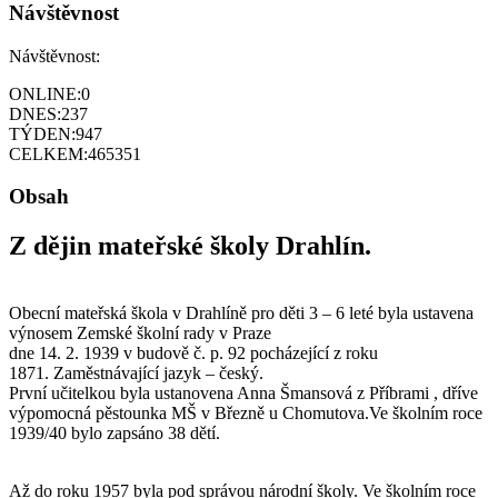
Návštěvnost
Návštěvnost:
ONLINE:
0
DNES:
237
TÝDEN:
947
CELKEM:
465351
Obsah
Z dějin mateřské školy Drahlín.
Obecní mateřská škola v Drahlíně pro děti 3 – 6 leté byla ustavena
výnosem Zemské školní rady v Praze
dne 14. 2. 1939 v budově č. p. 92 pocházející z roku
1871. Zaměstnávající jazyk – český.
První učitelkou byla ustanovena Anna Šmansová z Příbrami , dříve
výpomocná pěstounka MŠ v Březně u Chomutova.Ve školním roce
1939/40 bylo zapsáno 38 dětí.
Až do roku 1957 byla pod správou národní školy. Ve školním roce