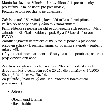
Martinská slavnost, Vánoční, Jarní-velikonoční, pro maminky
pro tatínky...a ta poslední pro předškoláky).
Prožitek je totiž pro dítě to nejdůležitější...
Začaly se ručně šít zvířátka, která děti měla na hraní přímo
ve školce- nebo je dostaly dárkem k narozeninám.
Paní ředitelka se nebála zařadit se do nejrůznějších projektů - Maly
zahradník, Ekoškola, Šablony apod. Byla též koordinátorkou
EVVO.
Zařidila vybavení keramické dílny. S rodiči pořádala pravidelné
pracovní schůzky k realizaci jarmarků vc rámci slavností v průběhu
roku v MŠ.
Díky projektům sehnala nemalé častky na nákup pomůcek, realizaci
projektových dnů apod.
Zřídila se i venkovní učebna a v roce 2022 se jí podařilo udělat
dvoutřídní MŠ o celkovém počtu 25 dětí dle vyhlášky č. 14/2005
Sb. o předškolním vzdělávání.
Za její práci jí patří velký dík...rádi budeme v tomto duchu
pokračovat:-)
Adresa
Obecní úřad Drahlín
Obec Drahlín