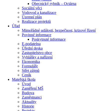
Obecnický rybník – Octárna
Sociální věci
Vodovod a kanalizace
Územní plán
Realizace projektů
Úřad
Mimořádné události, bezpečnost, krizové řízení
Povinné informace
Poskytnuté informace
E-podatelna
Úřední deska
Zastupitelstvo obce
Vyhlášky a nařízení
Ekonomika
Formuláře
Střet zájmů
Ceník
Mateřská škola
Úvod
Zaměření MŠ
Budova
Zaměstnanci
Aktuality
Historie
Projekty