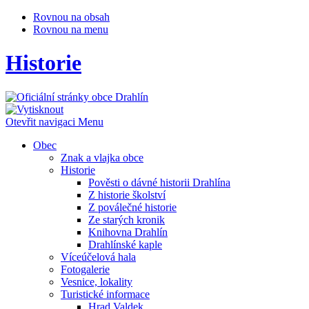
Rovnou na obsah
Rovnou na menu
Historie
Otevřit navigaci
Menu
Obec
Znak a vlajka obce
Historie
Pověsti o dávné historii Drahlína
Z historie školství
Z poválečné historie
Ze starých kronik
Knihovna Drahlín
Drahlínské kaple
Víceúčelová hala
Fotogalerie
Vesnice, lokality
Turistické informace
Hrad Valdek