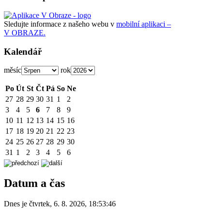
Sledujte informace z našeho webu v
mobilní aplikaci –
V OBRAZE.
Kalendář
měsíc
rok
Po
Út
St
Čt
Pá
So
Ne
27
28
29
30
31
1
2
3
4
5
6
7
8
9
10
11
12
13
14
15
16
17
18
19
20
21
22
23
24
25
26
27
28
29
30
31
1
2
3
4
5
6
Datum a čas
Dnes je
čtvrtek
,
6. 8. 2026
,
18:53:46