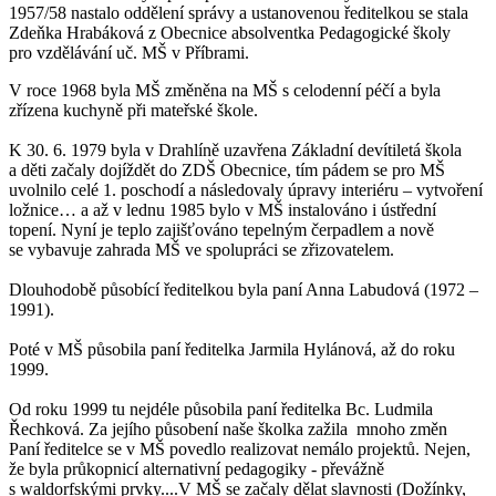
1957/58 nastalo oddělení správy a ustanovenou ředitelkou se stala
Zdeňka Hrabáková z Obecnice absolventka Pedagogické školy
pro vzdělávání uč. MŠ v Příbrami.
V roce 1968 byla MŠ změněna na MŠ s celodenní péčí a byla
zřízena kuchyně při mateřské škole.
K 30. 6. 1979 byla v Drahlíně uzavřena Základní devítiletá škola
a děti začaly dojíždět do ZDŠ Obecnice, tím pádem se pro MŠ
uvolnilo celé 1. poschodí a následovaly úpravy interiéru – vytvoření
ložnice… a až v lednu 1985 bylo v MŠ instalováno i ústřední
topení. Nyní je teplo zajišťováno tepelným čerpadlem a nově
se vybavuje zahrada MŠ ve spolupráci se zřizovatelem.
Dlouhodobě působící ředitelkou byla paní Anna Labudová (1972 –
1991).
Poté v MŠ působila paní ředitelka Jarmila Hylánová, až do roku
1999.
Od roku 1999 tu nejdéle působila paní ředitelka Bc. Ludmila
Řechková. Za jejího působení naše školka zažila mnoho změn
Paní ředitelce se v MŠ povedlo realizovat nemálo projektů. Nejen,
že byla průkopnicí alternativní pedagogiky - převážně
s waldorfskými prvky....V MŠ se začaly dělat slavnosti (Dožínky,