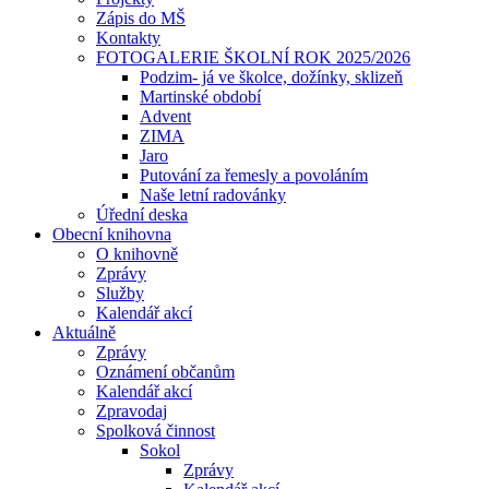
Zápis do MŠ
Kontakty
FOTOGALERIE ŠKOLNÍ ROK 2025/2026
Podzim- já ve školce, dožínky, sklizeň
Martinské období
Advent
ZIMA
Jaro
Putování za řemesly a povoláním
Naše letní radovánky
Úřední deska
Obecní knihovna
O knihovně
Zprávy
Služby
Kalendář akcí
Aktuálně
Zprávy
Oznámení občanům
Kalendář akcí
Zpravodaj
Spolková činnost
Sokol
Zprávy