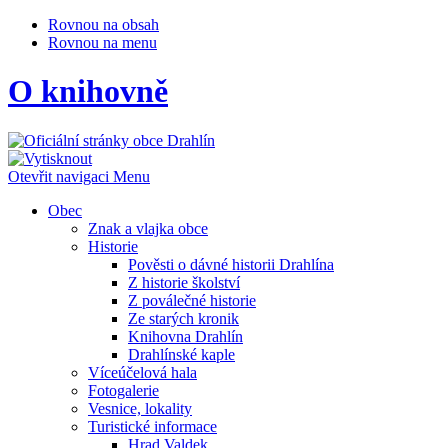
Rovnou na obsah
Rovnou na menu
O knihovně
Otevřit navigaci
Menu
Obec
Znak a vlajka obce
Historie
Pověsti o dávné historii Drahlína
Z historie školství
Z poválečné historie
Ze starých kronik
Knihovna Drahlín
Drahlínské kaple
Víceúčelová hala
Fotogalerie
Vesnice, lokality
Turistické informace
Hrad Valdek