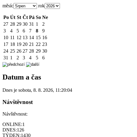
měsíc
rok
Po
Út
St
Čt
Pá
So
Ne
27
28
29
30
31
1
2
3
4
5
6
7
8
9
10
11
12
13
14
15
16
17
18
19
20
21
22
23
24
25
26
27
28
29
30
31
1
2
3
4
5
6
Datum a čas
Dnes je
sobota
,
8. 8. 2026
,
11:20:04
Návštěvnost
Návštěvnost:
ONLINE:
1
DNES:
126
TÝDEN:
1430