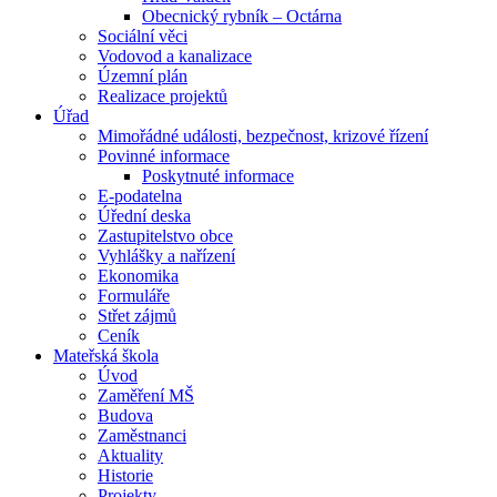
Obecnický rybník – Octárna
Sociální věci
Vodovod a kanalizace
Územní plán
Realizace projektů
Úřad
Mimořádné události, bezpečnost, krizové řízení
Povinné informace
Poskytnuté informace
E-podatelna
Úřední deska
Zastupitelstvo obce
Vyhlášky a nařízení
Ekonomika
Formuláře
Střet zájmů
Ceník
Mateřská škola
Úvod
Zaměření MŠ
Budova
Zaměstnanci
Aktuality
Historie
Projekty