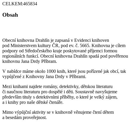
CELKEM:
465834
Obsah
Obecní knihovna Drahlín je zapsaná v Evidenci knihoven
pod Ministerstvem kultury ČR, pod ev. č. 5665. Knihovna je cílem
podpory od Středočeského kraje poskytované příjemci formou
regionálních funkcí. Obecní knihovna Drahlín spadá pod pověřenou
knihovnu Jana Drdy Příbram.
V nabídce máme okolo 1000 knih, které jsou pořízené jak obcí, tak
vypůjčené z Knihovny Jana Drdy v Příbrami.
Mezi knihami najdete romány, detektivky, dětskou literaturu
či naučnou literaturu pro dospělé i děti. Soustavně navyšujeme
především tituly s detektivními příběhy, o které je velký zájem,
a i knihy pro naše dětské čtenáře.
Mimo výpůjční aktivity se v knihovně věnujeme čtení dětem
a besedám proveřejnost.