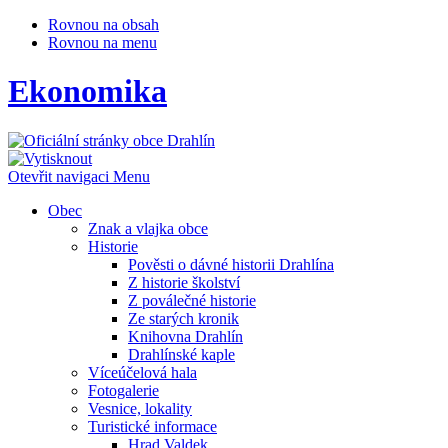
Rovnou na obsah
Rovnou na menu
Ekonomika
Otevřit navigaci
Menu
Obec
Znak a vlajka obce
Historie
Pověsti o dávné historii Drahlína
Z historie školství
Z poválečné historie
Ze starých kronik
Knihovna Drahlín
Drahlínské kaple
Víceúčelová hala
Fotogalerie
Vesnice, lokality
Turistické informace
Hrad Valdek