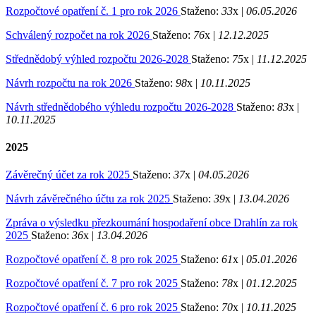
Rozpočtové opatření č. 1 pro rok 2026
Staženo:
33
x |
06.05.2026
Schválený rozpočet na rok 2026
Staženo:
76
x |
12.12.2025
Střednědobý výhled rozpočtu 2026-2028
Staženo:
75
x |
11.12.2025
Návrh rozpočtu na rok 2026
Staženo:
98
x |
10.11.2025
Návrh střednědobého výhledu rozpočtu 2026-2028
Staženo:
83
x |
10.11.2025
2025
Závěrečný účet za rok 2025
Staženo:
37
x |
04.05.2026
Návrh závěrečného účtu za rok 2025
Staženo:
39
x |
13.04.2026
Zpráva o výsledku přezkoumání hospodaření obce Drahlín za rok
2025
Staženo:
36
x |
13.04.2026
Rozpočtové opatření č. 8 pro rok 2025
Staženo:
61
x |
05.01.2026
Rozpočtové opatření č. 7 pro rok 2025
Staženo:
78
x |
01.12.2025
Rozpočtové opatření č. 6 pro rok 2025
Staženo:
70
x |
10.11.2025