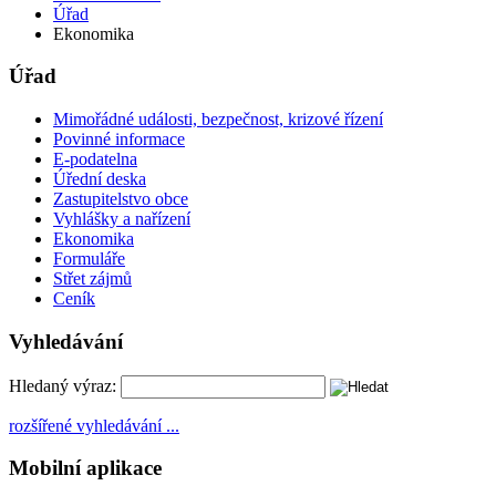
Úřad
Ekonomika
Úřad
Mimořádné události, bezpečnost, krizové řízení
Povinné informace
E-podatelna
Úřední deska
Zastupitelstvo obce
Vyhlášky a nařízení
Ekonomika
Formuláře
Střet zájmů
Ceník
Vyhledávání
Hledaný výraz:
rozšířené vyhledávání ...
Mobilní aplikace