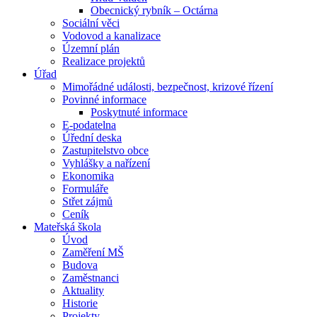
Obecnický rybník – Octárna
Sociální věci
Vodovod a kanalizace
Územní plán
Realizace projektů
Úřad
Mimořádné události, bezpečnost, krizové řízení
Povinné informace
Poskytnuté informace
E-podatelna
Úřední deska
Zastupitelstvo obce
Vyhlášky a nařízení
Ekonomika
Formuláře
Střet zájmů
Ceník
Mateřská škola
Úvod
Zaměření MŠ
Budova
Zaměstnanci
Aktuality
Historie
Projekty