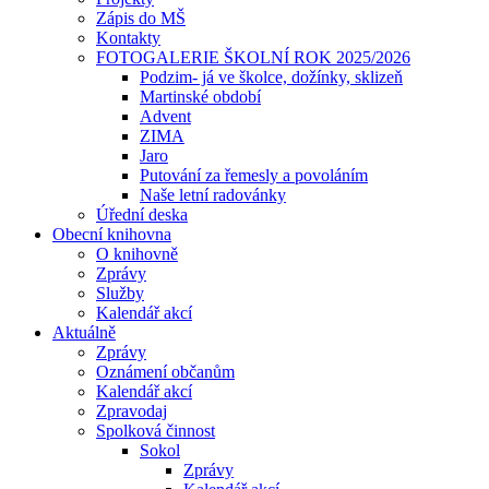
Zápis do MŠ
Kontakty
FOTOGALERIE ŠKOLNÍ ROK 2025/2026
Podzim- já ve školce, dožínky, sklizeň
Martinské období
Advent
ZIMA
Jaro
Putování za řemesly a povoláním
Naše letní radovánky
Úřední deska
Obecní knihovna
O knihovně
Zprávy
Služby
Kalendář akcí
Aktuálně
Zprávy
Oznámení občanům
Kalendář akcí
Zpravodaj
Spolková činnost
Sokol
Zprávy