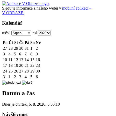
Sledujte informace z našeho webu v
mobilní aplikaci –
V OBRAZE.
Kalendář
měsíc
rok
Po
Út
St
Čt
Pá
So
Ne
27
28
29
30
31
1
2
3
4
5
6
7
8
9
10
11
12
13
14
15
16
17
18
19
20
21
22
23
24
25
26
27
28
29
30
31
1
2
3
4
5
6
Datum a čas
Dnes je
čtvrtek
,
6. 8. 2026
,
5:50:10
Návštěvnost