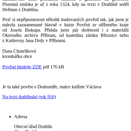
Písemná zmínka je až z roku 1324, kdy na tvrzi v Drahlíně seděl
Heřman z Drahlína.
Proč si nepřipomenout několik tradovaných pověstí tak, jak jsem je
nalezla zaznamenané hlavně v knize Pověsti ze stříbrného kraje
od Josefa Biskupa. Přidala jsem pár drobností i z materiálů
Okresního archivu Příbram, od kastelána zámku Březnice nebo
z Knihovny Jana Drdy v Příbrami.
Dana Chmelíková
kronikářka obce
Pověsti hledejte ZDE
pdf 176 kB
Je tu také pověst o Drahomíře, matce knížete Václava
Na tvrzi drahlínské (rok 916)
Adresa
Obecní úřad Drahlín