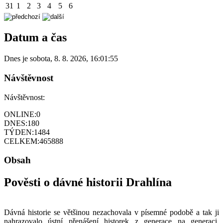
31
1
2
3
4
5
6
Datum a čas
Dnes je
sobota
,
8. 8. 2026
,
16:01:55
Návštěvnost
Návštěvnost:
ONLINE:
0
DNES:
180
TÝDEN:
1484
CELKEM:
465888
Obsah
Pověsti o dávné historii Drahlína
Dávná historie se většinou nezachovala v písemné podobě a tak ji
nahrazovalo ústní přenášení historek z generace na generaci.