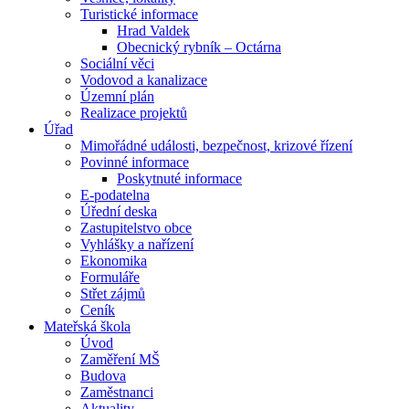
Turistické informace
Hrad Valdek
Obecnický rybník – Octárna
Sociální věci
Vodovod a kanalizace
Územní plán
Realizace projektů
Úřad
Mimořádné události, bezpečnost, krizové řízení
Povinné informace
Poskytnuté informace
E-podatelna
Úřední deska
Zastupitelstvo obce
Vyhlášky a nařízení
Ekonomika
Formuláře
Střet zájmů
Ceník
Mateřská škola
Úvod
Zaměření MŠ
Budova
Zaměstnanci
Aktuality