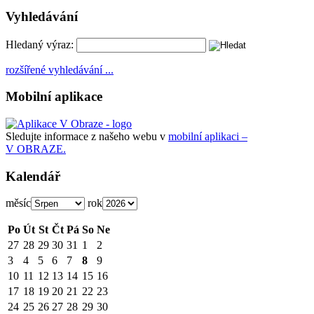
Vyhledávání
Hledaný výraz:
rozšířené vyhledávání ...
Mobilní aplikace
Sledujte informace z našeho webu v
mobilní aplikaci –
V OBRAZE.
Kalendář
měsíc
rok
Po
Út
St
Čt
Pá
So
Ne
27
28
29
30
31
1
2
3
4
5
6
7
8
9
10
11
12
13
14
15
16
17
18
19
20
21
22
23
24
25
26
27
28
29
30