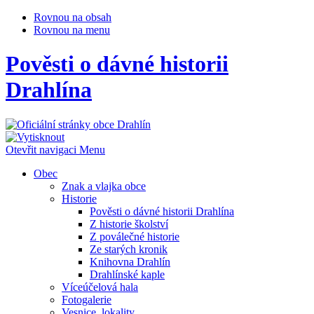
Rovnou na obsah
Rovnou na menu
Pověsti o dávné historii
Drahlína
Otevřit navigaci
Menu
Obec
Znak a vlajka obce
Historie
Pověsti o dávné historii Drahlína
Z historie školství
Z poválečné historie
Ze starých kronik
Knihovna Drahlín
Drahlínské kaple
Víceúčelová hala
Fotogalerie
Vesnice, lokality