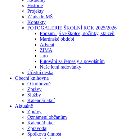
Historie
Projekty
Zápis do MŠ
Kontakty
FOTOGALERIE ŠKOLNÍ ROK 2025/2026
Podzim- já ve školce, dožínky, sklizeň
Martinské období
Advent
ZIMA
Jaro
Putování za řemesly a povoláním
Naše letní radovánky
Úřední deska
Obecní knihovna
O knihovně
Zprávy
Služby
Kalendář akcí
Aktuálně
Zprávy
Oznámení občanům
Kalendář akcí
Zpravodaj
Spolková činnost