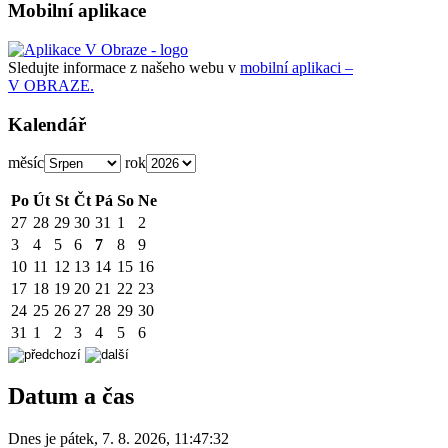
Mobilní aplikace
Sledujte informace z našeho webu v
mobilní aplikaci –
V OBRAZE.
Kalendář
měsíc
rok
Po
Út
St
Čt
Pá
So
Ne
27
28
29
30
31
1
2
3
4
5
6
7
8
9
10
11
12
13
14
15
16
17
18
19
20
21
22
23
24
25
26
27
28
29
30
31
1
2
3
4
5
6
Datum a čas
Dnes je
pátek
,
7. 8. 2026
,
11:47:32