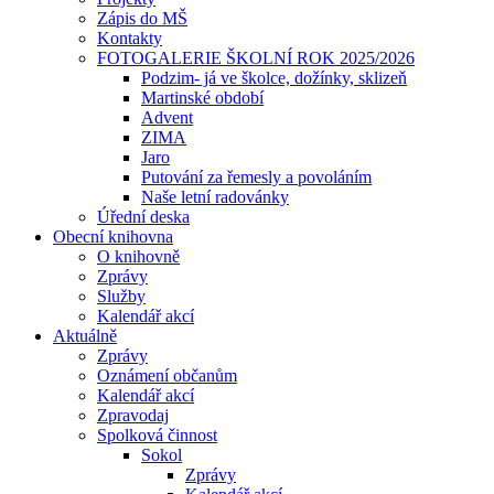
Zápis do MŠ
Kontakty
FOTOGALERIE ŠKOLNÍ ROK 2025/2026
Podzim- já ve školce, dožínky, sklizeň
Martinské období
Advent
ZIMA
Jaro
Putování za řemesly a povoláním
Naše letní radovánky
Úřední deska
Obecní knihovna
O knihovně
Zprávy
Služby
Kalendář akcí
Aktuálně
Zprávy
Oznámení občanům
Kalendář akcí
Zpravodaj
Spolková činnost
Sokol
Zprávy