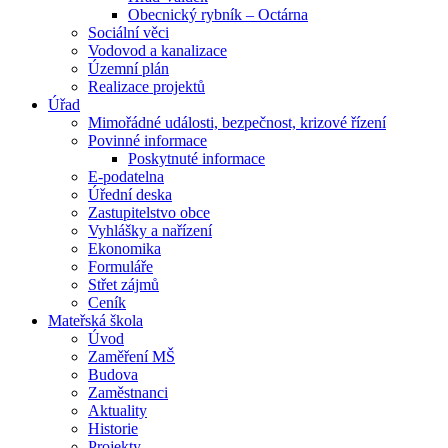
Obecnický rybník – Octárna
Sociální věci
Vodovod a kanalizace
Územní plán
Realizace projektů
Úřad
Mimořádné události, bezpečnost, krizové řízení
Povinné informace
Poskytnuté informace
E-podatelna
Úřední deska
Zastupitelstvo obce
Vyhlášky a nařízení
Ekonomika
Formuláře
Střet zájmů
Ceník
Mateřská škola
Úvod
Zaměření MŠ
Budova
Zaměstnanci
Aktuality
Historie
Projekty