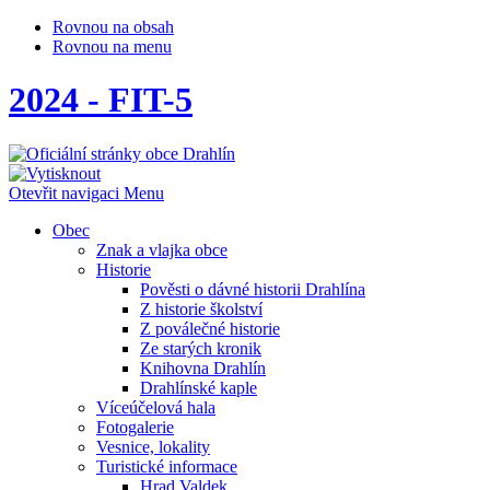
Rovnou na obsah
Rovnou na menu
2024 - FIT-5
Otevřit navigaci
Menu
Obec
Znak a vlajka obce
Historie
Pověsti o dávné historii Drahlína
Z historie školství
Z poválečné historie
Ze starých kronik
Knihovna Drahlín
Drahlínské kaple
Víceúčelová hala
Fotogalerie
Vesnice, lokality
Turistické informace
Hrad Valdek