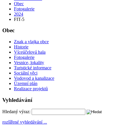
Obec
Fotogalerie
2024
FIT-5
Obec
Znak a vlajka obce
Historie
Víceúčelová hala
Fotogalerie
Vesnice, lokality
Turistické informace
Sociální věci
Vodovod a kanalizace
Územní plán
Realizace projektů
Vyhledávání
Hledaný výraz:
rozšířené vyhledávání ...