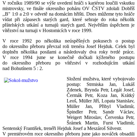
V ročníku 1989/90 se výše uvedení hráči s kariérou loučili vskutku
mistrovsky, ve finále okresního poháru OV ČSTV zdolali Dobříš
,,B" 1:0 a 2:0 v odvetě na domácím hřišti. Dnes můžeme tyto hráče
vídat při zápasech starých gard, které sehraje do roka několik
přátelských utkání a turnajů starých gard. Největším úspěchem je
vítězství na turnaji v Hostomicích v roce 1999.
V roce 1992 po několika neúspěšných pokusech o postup
do okresního přeboru převzal roli trenéra Josef Hejduk. Celek byl
doplněn několika posilami a následovaly dva roky tvrdé práce.
V roce 1994 jsme se konečně dočkali kýženého postupu
do okresního přeboru po vítězství v rozhodujícím utkání
nad Bohutínem 5 : 2.
Složení mužstva, které vybojovalo
postup: Strmiska Jan, Lukáš
Zdenek, Brynda Petr, Legát Josef,
Čermák Petr, Koza Jan, Krátký
Leoš, Müller Jiří, Lopata Stanislav,
Müller Jan, Přibyl Vladimír,
Špindler Petr, Sandr Václav,
Weigert Miroslav, Červenka Petr,
Šrámek Martin, Furst Vladimír,
Sentenský František, trenéři Hejduk Josef a Meszároš Silvestr.
V premiérovém roce okresního přeboru jsme jako nováček obsadili