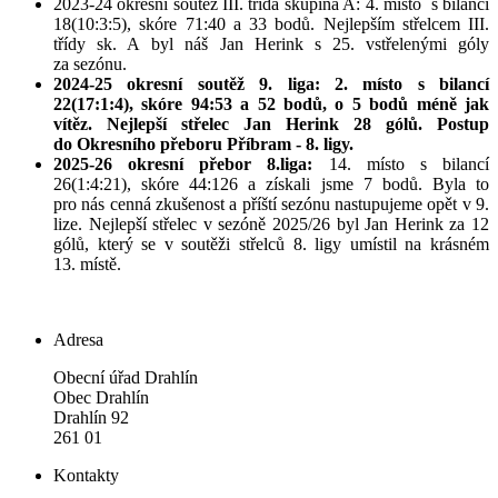
2023-24 okresní soutěž III. třída skupina A: 4. místo s bilancí
18(10:3:5), skóre 71:40 a 33 bodů. Nejlepším střelcem III.
třídy sk. A byl náš Jan Herink s 25. vstřelenými góly
za sezónu.
2024-25 okresní soutěž 9. liga: 2. místo s bilancí
22(17:1:4), skóre 94:53 a 52 bodů, o 5 bodů méně jak
vítěz. Nejlepší střelec Jan Herink 28 gólů. Postup
do Okresního přeboru Příbram - 8. ligy.
2025-26 okresní přebor 8.liga:
14. místo s bilancí
26(1:4:21), skóre 44:126 a získali jsme 7 bodů. Byla to
pro nás cenná zkušenost a příští sezónu nastupujeme opět v 9.
lize. Nejlepší střelec v sezóně 2025/26 byl Jan Herink za 12
gólů, který se v soutěži střelců 8. ligy umístil na krásném
13. místě.
Adresa
Obecní úřad Drahlín
Obec Drahlín
Drahlín 92
261 01
Kontakty