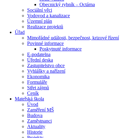
Obecnický rybník – Octárna
Sociální věci
Vodovod a kanalizace
Územní plán
Realizace projektů
Úřad
Mimořádné události, bezpečnost, krizové řízení
Povinné informace
Poskytnuté informace
E-podatelna
Úřední deska
Zastupitelstvo obce
Vyhlášky a nařízení
Ekonomika
Formuláře
Střet zájmů
Ceník
Mateřská škola
Úvod
Zaměření MŠ
Budova
Zaměstnanci
Aktuality
Historie
Projekty