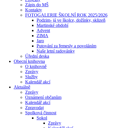
Zápis do MŠ
Kontakty
FOTOGALERIE ŠKOLNÍ ROK 2025/2026
Podzim- já ve školce, dožínky, sklizeň
Martinské období
Advent
ZIMA
Jaro
Putování za řemesly a povoláním
Naše letní radovánky
Úřední deska
Obecní knihovna
O knihovně
Zprávy
Služby
Kalendář akcí
Aktuálně
Zprávy
Oznámení občanům
Kalendář akcí
Zpravodaj
Spolková činnost
Sokol
Zprávy