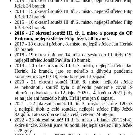
2013 - 14 okresní soutěž III. tř. 4. místo, nejlepší střelec Filip
Ježek 34 branek
2014 - 15 okresní soutěž III. tř. 3. místo, nejlepší střelec Filip
Ježek 17 branek
2015 - 16 okresní soutěž III. tř. 2. místo, nejlepší střelec Filip
Ježek 33 branek
2016 - 17 okresní soutěž III. tř. 1. místo a postup do OP
Příbram, nejlepší střelec Filip Ježek 50 branek
2017 - 18 okresní přebor , 8. místo, nejlepší střelec Jan Herink
37 branek
2018 - 19 okresní přebor, 14. místo a sestup do III. třídy OS,
nejlepší střelec Jonáš Pavlišta 13 branek
2019 - 20 okresní soutěž III.tř. 3. místo, nejlepší střelec Jan
Herink 12 branek, jaro se nehrálo z důvodu pandemie
koronaviru CoVID-19, sehrálo se jen 13 zápasů
2020 - 21 okresní soutěž III.tř. 6. místo, nejlepší střelec
se nehodnotil, soutěž byla z důvodu pandemie covid-19
přerušena dvakrát, a to 12. října 2020 a 4. května 2021 (kdy
se na jaře ani nezačalo hrát). Hráli jsme jen 8 zápasů.
2021 - 22 okresní soutěž III. tř. 3. místo se skóre 120:53
a nejlepší útok z celé soutěže, nejlepší střelec Filip Ježek
32 gólů. Tato sezóna se hrála celá, celkem 24 utkání.
2022 - 23 okresní soutěž III.tř. 3. místo s bilancí 20(12:4:4),
skóre 84:39. Získali jsme 40 bodů. Nejlepší střelec Filip Ježek
s 28 góly.