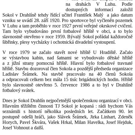
na drahách V Luhu. Podle
dostupných informací založil
Sokol v Drahlíně tehdy řídící učitel František Malý a jako datum
vzniku se uvádí 28. září 1920. Pro sportovce byl vyčleněn pozemek
V Luhu a tam proběhlo v roce 1927 první veřejné okrskové cvičení.
Tam bylo vybudováno první fotbalové hřiště v obci, a to bylo
slavnostně otevřeno v roce 1959. Bývalý Sokol pořádal každoročně
šibřinky, plesy vycházky i ochotnická divadelní vystoupení.
V roce 1979 se začalo stavět nové hřiště U Hradiště. Začalo
se výstavbou kabin, nad šatnami se vybudovalo dětské hřiště
a z jižní strany pomocná hřiště. Hlavní bylo fotbalové travnaté
hřiště. Stavbu dozoroval člen Sokola a pozdější předseda organizace
Ladislav Šrámek. Na stavbě pracovalo na 40 členů Sokola
a odpracovali celkem bez mála 15 tisíc brigádnických hodin. Hřiště
bylo slavnostně otevřeno 5. července 1986 a to byl v Drahlíně
fotbalový svátek.
Dnes je Sokol Drahlín nejpočetnější společenskou organizací v obci.
Hlavním těžištěm činnosti TJ Sokol je kopaná : rádi bychom Vás
seznámili s historií několika posledních let. Začátkem 90. let
postupně odešli hráči, jako Slávek Šrámek, Jirka Linhart, Zdeněk
Horych, Pavel Škvára, Vašek Hrkal, Milan Havelka, Josef Hejduk,
Josef Vohnout a další.