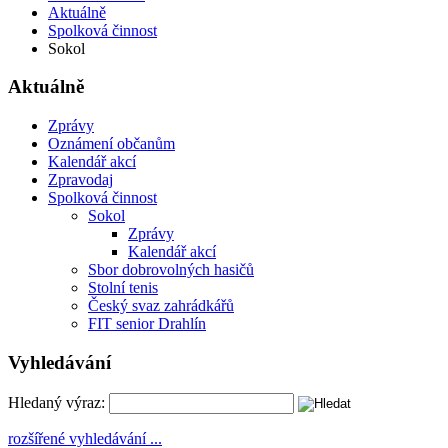
Aktuálně
Spolková činnost
Sokol
Aktuálně
Zprávy
Oznámení občanům
Kalendář akcí
Zpravodaj
Spolková činnost
Sokol
Zprávy
Kalendář akcí
Sbor dobrovolných hasičů
Stolní tenis
Český svaz zahrádkářů
FIT senior Drahlín
Vyhledávání
Hledaný výraz:
rozšířené vyhledávání ...