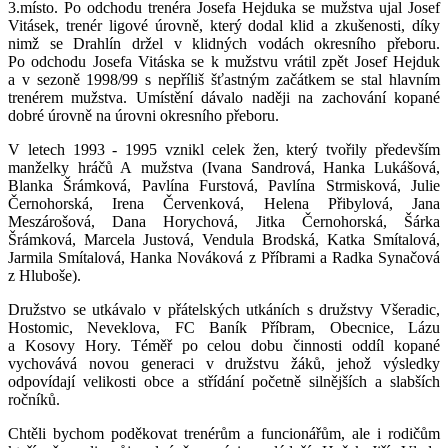
3.místo. Po odchodu trenéra Josefa Hejduka se mužstva ujal Josef
Vitásek, trenér ligové úrovně, který dodal klid a zkušenosti, díky
nimž se Drahlín držel v klidných vodách okresního přeboru.
Po odchodu Josefa Vitáska se k mužstvu vrátil zpět Josef Hejduk
a v sezoně 1998/99 s nepříliš šťastným začátkem se stal hlavním
trenérem mužstva. Umístění dávalo naději na zachování kopané
dobré úrovně na úrovni okresního přeboru.
V letech 1993 - 1995 vznikl celek žen, který tvořily především
manželky hráčů A mužstva (Ivana Sandrová, Hanka Lukášová,
Blanka Šrámková, Pavlína Furstová, Pavlína Strmisková, Julie
Černohorská, Irena Červenková, Helena Přibylová, Jana
Meszárošová, Dana Horychová, Jitka Černohorská, Šárka
Šrámková, Marcela Justová, Vendula Brodská, Katka Smítalová,
Jarmila Smítalová, Hanka Nováková z Příbrami a Radka Synačová
z Hluboše).
Družstvo se utkávalo v přátelských utkáních s družstvy Všeradic,
Hostomic, Neveklova, FC Baník Příbram, Obecnice, Lázu
a Kosovy Hory. Téměř po celou dobu činnosti oddíl kopané
vychovává novou generaci v družstvu žáků, jehož výsledky
odpovídají velikosti obce a střídání početně silnějších a slabších
ročníků.
Chtěli bychom poděkovat trenérům a funcionářům, ale i rodičům