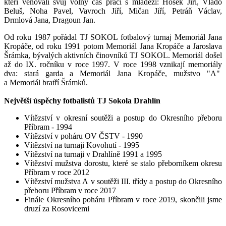
kteří věnovali svůj volný čas práci s mládeží: Hošek Jiří, Vlado
Beluš, Noha Pavel, Vavroch Jiří, Mičan Jiří, Petráň Václav,
Drmlová Jana, Dragoun Jan.
Od roku 1987 pořádal TJ SOKOL fotbalový turnaj Memoriál Jana
Kropáče, od roku 1991 potom Memoriál Jana Kropáče a Jaroslava
Šrámka, bývalých aktivních činovníků TJ SOKOL. Memoriál došel
až do IX. ročníku v roce 1997. V roce 1998 vznikají memoriály
dva: stará garda a Memoriál Jana Kropáče, mužstvo "A"
a Memoriál bratří Šrámků.
Největší úspěchy fotbalistů TJ Sokola Drahlín
Vítězství v okresní soutěži a postup do Okresního přeboru
Příbram - 1994
Vítězství v poháru OV ČSTV - 1990
Vítězství na turnaji Kovohutí - 1995
Vítězství na turnaji v Drahlíně 1991 a 1995
Vítězství mužstva dorostu, které se stalo přeborníkem okresu
Příbram v roce 2012
Vítězství mužstva A v soutěži III. třídy a postup do Okresního
přeboru Příbram v roce 2017
Finále Okresního poháru Příbram v roce 2019, skončili jsme
druzí za Rosovicemi