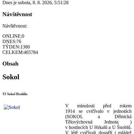
Dnes je
sobota
,
8. 8. 2026
,
5:51:28
Návštěvnost
Návštěvnost:
ONLINE:
0
DNES:
76
TÝDEN:
1380
CELKEM:
465784
Obsah
Sokol
TJ Sokol Drahlín
V minulosti před rokem
1914 se cvičívalo v jednotách
(SOKOL a Dělnická
Tělovýchovná Jednota )
v hostincích U Hrkalů a U Šnoblů.
V létě cvičívali dospělí i mládež