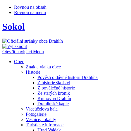
Rovnou na obsah
Rovnou na menu
Sokol
Otevřit navigaci
Menu
Obec
Znak a vlajka obce
Historie
Pověsti o dávné historii Drahlína
Z historie školství
Z poválečné historie
Ze starých kronik
Knihovna Drahlín
Drahlínské kaple
Víceúčelová hala
Fotogalerie
Vesnice, lokality
Turistické informace
Hrad Valdek