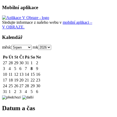
Mobilní aplikace
Sledujte informace z našeho webu v
mobilní aplikaci –
V OBRAZE.
Kalendář
měsíc
rok
Po
Út
St
Čt
Pá
So
Ne
27
28
29
30
31
1
2
3
4
5
6
7
8
9
10
11
12
13
14
15
16
17
18
19
20
21
22
23
24
25
26
27
28
29
30
31
1
2
3
4
5
6
Datum a čas