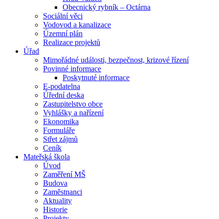
Obecnický rybník – Octárna
Sociální věci
Vodovod a kanalizace
Územní plán
Realizace projektů
Úřad
Mimořádné události, bezpečnost, krizové řízení
Povinné informace
Poskytnuté informace
E-podatelna
Úřední deska
Zastupitelstvo obce
Vyhlášky a nařízení
Ekonomika
Formuláře
Střet zájmů
Ceník
Mateřská škola
Úvod
Zaměření MŠ
Budova
Zaměstnanci
Aktuality
Historie
Projekty