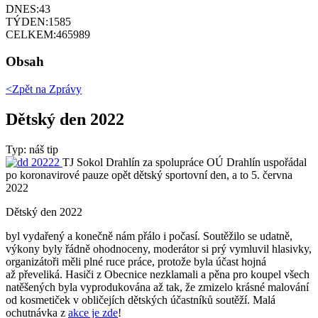
DNES:
43
TÝDEN:
1585
CELKEM:
465989
Obsah
<Zpět na
Zprávy
Dětský den 2022
Typ: náš tip
TJ Sokol Drahlín za spolupráce OÚ Drahlín uspořádal
po koronavirové pauze opět dětský sportovní den, a to 5. června
2022
Dětský den 2022
byl vydařený a konečně nám přálo i počasí. Soutěžilo se udatně,
výkony byly řádně ohodnoceny, moderátor si prý vymluvil hlasivky,
organizátoři měli plné ruce práce, protože byla účast hojná
až převeliká. Hasiči z Obecnice nezklamali a pěna pro koupel všech
natěšených byla vyprodukována až tak, že zmizelo krásné malování
od kosmetiček v obličejích dětských účastníků soutěží. Malá
ochutnávka z
akce je zde
!