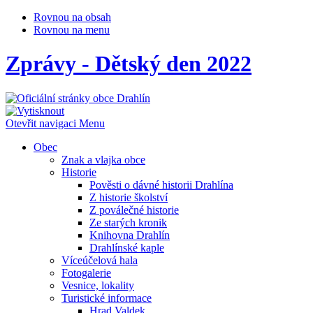
Rovnou na obsah
Rovnou na menu
Zprávy - Dětský den 2022
Otevřit navigaci
Menu
Obec
Znak a vlajka obce
Historie
Pověsti o dávné historii Drahlína
Z historie školství
Z poválečné historie
Ze starých kronik
Knihovna Drahlín
Drahlínské kaple
Víceúčelová hala
Fotogalerie
Vesnice, lokality
Turistické informace
Hrad Valdek