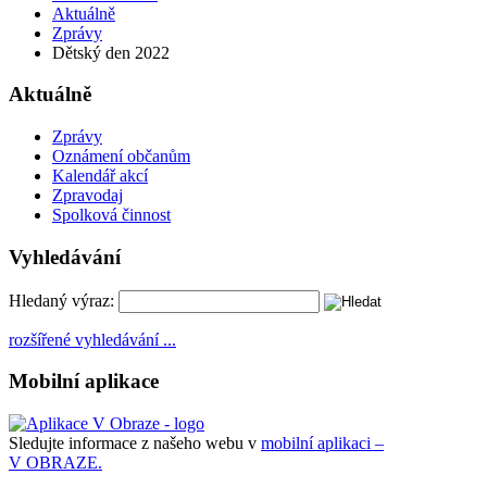
Aktuálně
Zprávy
Dětský den 2022
Aktuálně
Zprávy
Oznámení občanům
Kalendář akcí
Zpravodaj
Spolková činnost
Vyhledávání
Hledaný výraz:
rozšířené vyhledávání ...
Mobilní aplikace
Sledujte informace z našeho webu v
mobilní aplikaci –
V OBRAZE.