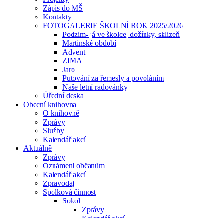
Zápis do MŠ
Kontakty
FOTOGALERIE ŠKOLNÍ ROK 2025/2026
Podzim- já ve školce, dožínky, sklizeň
Martinské období
Advent
ZIMA
Jaro
Putování za řemesly a povoláním
Naše letní radovánky
Úřední deska
Obecní knihovna
O knihovně
Zprávy
Služby
Kalendář akcí
Aktuálně
Zprávy
Oznámení občanům
Kalendář akcí
Zpravodaj
Spolková činnost
Sokol
Zprávy