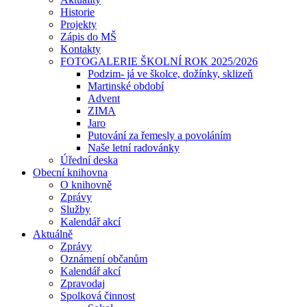
Historie
Projekty
Zápis do MŠ
Kontakty
FOTOGALERIE ŠKOLNÍ ROK 2025/2026
Podzim- já ve školce, dožínky, sklizeň
Martinské období
Advent
ZIMA
Jaro
Putování za řemesly a povoláním
Naše letní radovánky
Úřední deska
Obecní knihovna
O knihovně
Zprávy
Služby
Kalendář akcí
Aktuálně
Zprávy
Oznámení občanům
Kalendář akcí
Zpravodaj
Spolková činnost