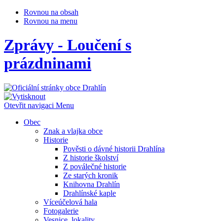
Rovnou na obsah
Rovnou na menu
Zprávy - Loučení s
prázdninami
Otevřit navigaci
Menu
Obec
Znak a vlajka obce
Historie
Pověsti o dávné historii Drahlína
Z historie školství
Z poválečné historie
Ze starých kronik
Knihovna Drahlín
Drahlínské kaple
Víceúčelová hala
Fotogalerie
Vesnice, lokality