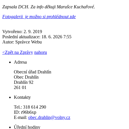
Zapsala DCH. Za info děkuji Marušce Kuchařové.
Fotogalerii je možno si prohlédnout zde
Vytvořeno: 2. 9. 2019
Poslední aktualizace: 18. 6. 2026 7:55
Autor:
Správce Webu
<
Zpět na Zprávy
nahoru
Adresa
Obecní úřad Drahlín
Obec Drahlín
Drahlín 92
261 01
Kontakty
Tel.: 318 614 290
ID: r96b6xp
E-mail:
obec.drahlin@volny.cz
Úřední hodiny