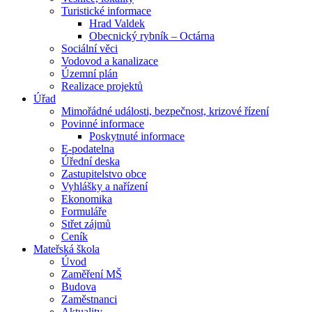
Turistické informace
Hrad Valdek
Obecnický rybník – Octárna
Sociální věci
Vodovod a kanalizace
Územní plán
Realizace projektů
Úřad
Mimořádné události, bezpečnost, krizové řízení
Povinné informace
Poskytnuté informace
E-podatelna
Úřední deska
Zastupitelstvo obce
Vyhlášky a nařízení
Ekonomika
Formuláře
Střet zájmů
Ceník
Mateřská škola
Úvod
Zaměření MŠ
Budova
Zaměstnanci
Aktuality