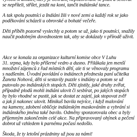
se nepříteli, střílet, jezdit na koni, tančit indiánské tance.
A tak spolu poutníci a Indiáni žili v nové zemi a každý rok se jako
poděkování scházeli u obrovské a bohaté večeře.
Děti příběh pozorně vyslechly a potom
se už, jako ti poutníci, snažily
naučit podobným dovednostem tak, aby se dokázaly v přírodě uživit.
Akce se konala za organizace kulturní komise obce V Luhu
31. srpna, kdy bylo příšerné vedro a dusno. Přilákala jen menší
množství zájemců z řad místních dětí, ale ti se věnovaly programu
s nadšením. Úvodní povídání o indiánech přednesla paní učitelka
Žaneta Nohová, děti si sestavily puzzle s indiány a potom se už
putovalo po indiánských stopách. Děti zjistily, jaké druhy zvířat,
případně plodů mohli indiáni ulovit či sesbírat, po jakých stopách
by bylo vhodné se pustit, jak se dostat ze zajetí, jak stopovat zvěř
a jak ji nakonec ulovit. Minikuš bavila nejvíce, i když malování
na kameny, zdobení obličeje indiánským maskováním a vybrání si
indiánského jména také bavilo. Odměny sponzorovala obec a byly
příjemným zakončením celé akce. Na připravovaný ohýnek a pečení
dobrot už vzhledem k parnému počasí nedošlo.
Škoda, že ty letošní prázdniny už jsou za námi!