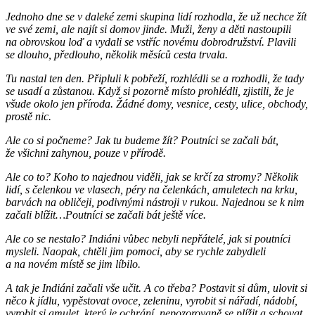
Jednoho dne se v daleké zemi skupina lidí rozhodla, že už nechce žít
ve své zemi, ale najít si domov jinde. Muži, ženy a děti nastoupili
na obrovskou loď a vydali se vstříc novému dobrodružství. Plavili
se dlouho, předlouho, několik měsíců cesta trvala.
Tu nastal ten den. Připluli k pobřeží, rozhlédli se a rozhodli, že tady
se usadí a zůstanou. Když si pozorně místo prohlédli, zjistili, že je
všude okolo jen příroda. Žádné domy, vesnice, cesty, ulice, obchody,
prostě nic.
Ale co si počneme? Jak tu budeme žít? Poutníci se začali bát,
že všichni zahynou, pouze v přírodě.
Ale co to? Koho to najednou viděli, jak se krčí za stromy? Několik
lidí, s čelenkou ve vlasech, péry na čelenkách, amuletech na krku,
barvách na obličeji, podivnými nástroji v rukou. Najednou se k nim
začali blížit…Poutníci se začali bát ještě více.
Ale co se nestalo? Indiáni vůbec nebyli nepřátelé, jak si poutníci
mysleli. Naopak, chtěli jim pomoci, aby se rychle zabydleli
a na novém místě se jim líbilo.
A tak je Indiáni začali vše učit. A co třeba? Postavit si dům, ulovit si
něco k jídlu, vypěstovat ovoce, zeleninu, vyrobit si nářadí, nádobí,
vyrobit si amulet, který je ochrání, nepozorovaně se plížit a schovat