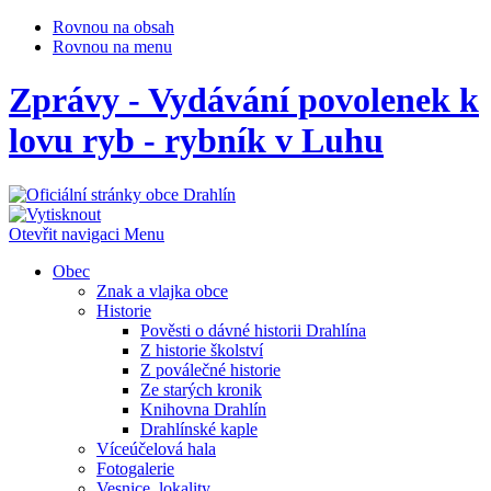
Rovnou na obsah
Rovnou na menu
Zprávy - Vydávání povolenek k
lovu ryb - rybník v Luhu
Otevřit navigaci
Menu
Obec
Znak a vlajka obce
Historie
Pověsti o dávné historii Drahlína
Z historie školství
Z poválečné historie
Ze starých kronik
Knihovna Drahlín
Drahlínské kaple
Víceúčelová hala
Fotogalerie
Vesnice, lokality