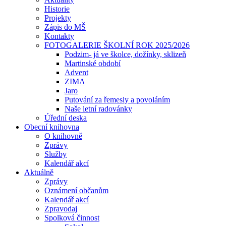
Historie
Projekty
Zápis do MŠ
Kontakty
FOTOGALERIE ŠKOLNÍ ROK 2025/2026
Podzim- já ve školce, dožínky, sklizeň
Martinské období
Advent
ZIMA
Jaro
Putování za řemesly a povoláním
Naše letní radovánky
Úřední deska
Obecní knihovna
O knihovně
Zprávy
Služby
Kalendář akcí
Aktuálně
Zprávy
Oznámení občanům
Kalendář akcí
Zpravodaj
Spolková činnost