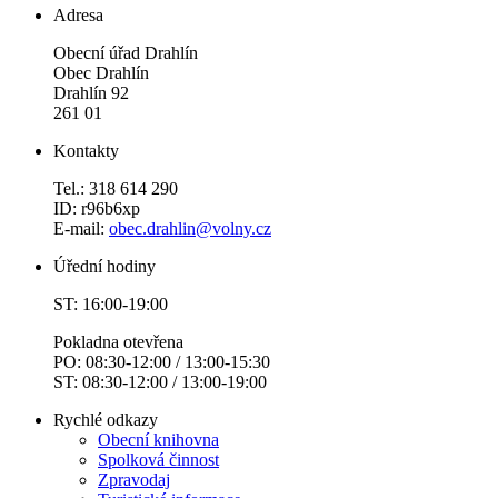
Adresa
Obecní úřad Drahlín
Obec Drahlín
Drahlín 92
261 01
Kontakty
Tel.: 318 614 290
ID: r96b6xp
E-mail:
obec.drahlin@volny.cz
Úřední hodiny
ST: 16:00-19:00
Pokladna otevřena
PO: 08:30-12:00 / 13:00-15:30
ST: 08:30-12:00 / 13:00-19:00
Rychlé odkazy
Obecní knihovna
Spolková činnost
Zpravodaj