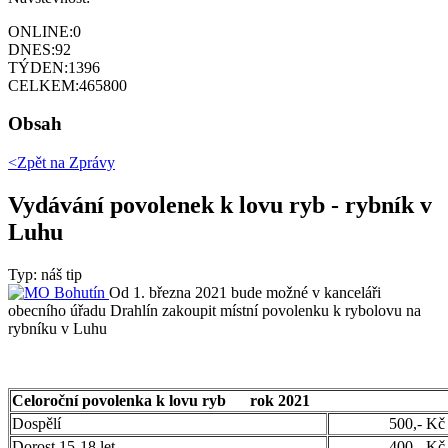
ONLINE:
0
DNES:
92
TÝDEN:
1396
CELKEM:
465800
Obsah
<Zpět na
Zprávy
Vydávání povolenek k lovu ryb - rybník v
Luhu
Typ: náš tip
Od 1. března 2021 bude možné v kanceláři
obecního úřadu Drahlín zakoupit místní povolenku k rybolovu na
rybníku v Luhu
Celoroční povolenka k lovu ryb rok 2021
Dospělí
500,- Kč
Dorost 15-18 let
400,- Kč