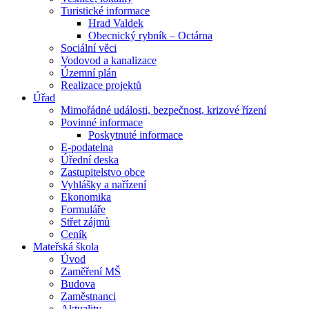
Turistické informace
Hrad Valdek
Obecnický rybník – Octárna
Sociální věci
Vodovod a kanalizace
Územní plán
Realizace projektů
Úřad
Mimořádné události, bezpečnost, krizové řízení
Povinné informace
Poskytnuté informace
E-podatelna
Úřední deska
Zastupitelstvo obce
Vyhlášky a nařízení
Ekonomika
Formuláře
Střet zájmů
Ceník
Mateřská škola
Úvod
Zaměření MŠ
Budova
Zaměstnanci
Aktuality