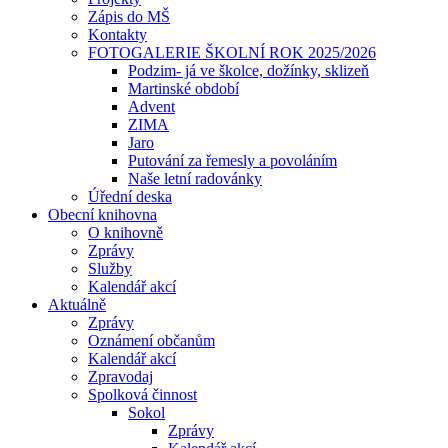
Zápis do MŠ
Kontakty
FOTOGALERIE ŠKOLNÍ ROK 2025/2026
Podzim- já ve školce, dožínky, sklizeň
Martinské období
Advent
ZIMA
Jaro
Putování za řemesly a povoláním
Naše letní radovánky
Úřední deska
Obecní knihovna
O knihovně
Zprávy
Služby
Kalendář akcí
Aktuálně
Zprávy
Oznámení občanům
Kalendář akcí
Zpravodaj
Spolková činnost
Sokol
Zprávy