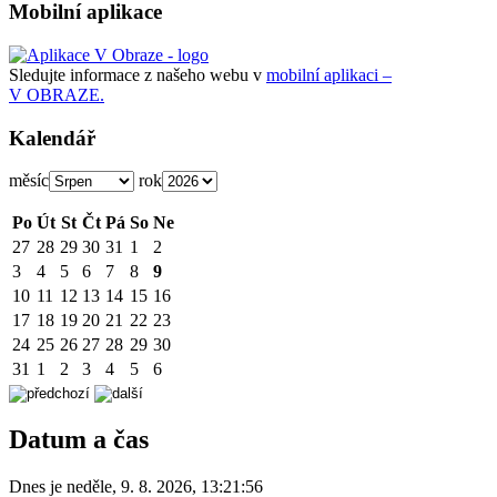
Mobilní aplikace
Sledujte informace z našeho webu v
mobilní aplikaci –
V OBRAZE.
Kalendář
měsíc
rok
Po
Út
St
Čt
Pá
So
Ne
27
28
29
30
31
1
2
3
4
5
6
7
8
9
10
11
12
13
14
15
16
17
18
19
20
21
22
23
24
25
26
27
28
29
30
31
1
2
3
4
5
6
Datum a čas
Dnes je
neděle
,
9. 8. 2026
,
13:21:56