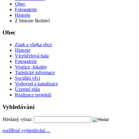
Obec
Fotogalerie
Historie
Z historie školství
Obec
Znak a vlajka obce
Historie
Víceúčelová hala
Fotogalerie
Vesnice, lokality
Turistické informace
Sociální věci
Vodovod a kanalizace
Územní plán
Realizace projektů
Vyhledávání
Hledaný výraz:
rozšířené vyhledávání ...