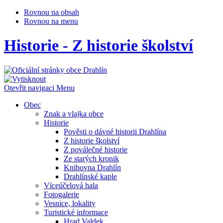
Rovnou na obsah
Rovnou na menu
Historie - Z historie školství
Otevřit navigaci
Menu
Obec
Znak a vlajka obce
Historie
Pověsti o dávné historii Drahlína
Z historie školství
Z poválečné historie
Ze starých kronik
Knihovna Drahlín
Drahlínské kaple
Víceúčelová hala
Fotogalerie
Vesnice, lokality
Turistické informace
Hrad Valdek