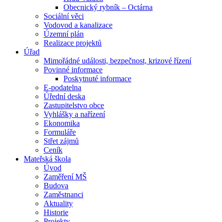
Obecnický rybník – Octárna
Sociální věci
Vodovod a kanalizace
Územní plán
Realizace projektů
Úřad
Mimořádné události, bezpečnost, krizové řízení
Povinné informace
Poskytnuté informace
E-podatelna
Úřední deska
Zastupitelstvo obce
Vyhlášky a nařízení
Ekonomika
Formuláře
Střet zájmů
Ceník
Mateřská škola
Úvod
Zaměření MŠ
Budova
Zaměstnanci
Aktuality
Historie
Projekty