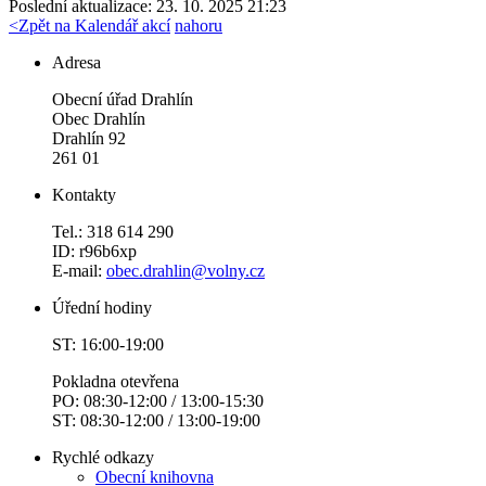
Poslední aktualizace: 23. 10. 2025 21:23
<
Zpět na Kalendář akcí
nahoru
Adresa
Obecní úřad Drahlín
Obec Drahlín
Drahlín 92
261 01
Kontakty
Tel.: 318 614 290
ID: r96b6xp
E-mail:
obec.drahlin@volny.cz
Úřední hodiny
ST: 16:00-19:00
Pokladna otevřena
PO: 08:30-12:00 / 13:00-15:30
ST: 08:30-12:00 / 13:00-19:00
Rychlé odkazy
Obecní knihovna