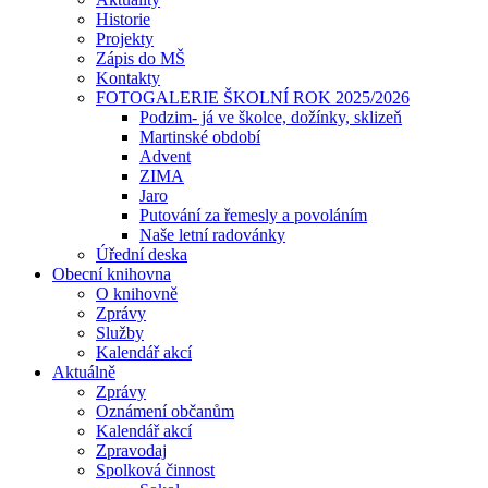
Historie
Projekty
Zápis do MŠ
Kontakty
FOTOGALERIE ŠKOLNÍ ROK 2025/2026
Podzim- já ve školce, dožínky, sklizeň
Martinské období
Advent
ZIMA
Jaro
Putování za řemesly a povoláním
Naše letní radovánky
Úřední deska
Obecní knihovna
O knihovně
Zprávy
Služby
Kalendář akcí
Aktuálně
Zprávy
Oznámení občanům
Kalendář akcí
Zpravodaj
Spolková činnost