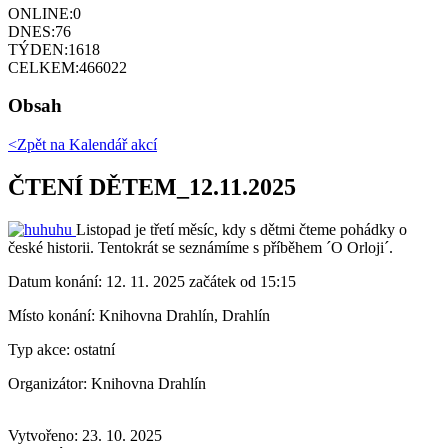
ONLINE:
0
DNES:
76
TÝDEN:
1618
CELKEM:
466022
Obsah
<Zpět na
Kalendář akcí
ČTENÍ DĚTEM_12.11.2025
Listopad je třetí měsíc, kdy s dětmi čteme pohádky o
české historii. Tentokrát se seznámíme s příběhem ´O Orloji´.
Datum konání:
12. 11. 2025 začátek od 15:15
Místo konání:
Knihovna Drahlín, Drahlín
Typ akce:
ostatní
Organizátor:
Knihovna Drahlín
Vytvořeno: 23. 10. 2025