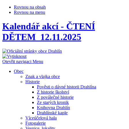
Rovnou na obsah
Rovnou na menu
Kalendář akcí - ČTENÍ
DĚTEM_12.11.2025
Otevřit navigaci
Menu
Obec
Znak a vlajka obce
Historie
Pověsti o dávné historii Drahlína
Z historie školství
Z poválečné historie
Ze starých kronik
Knihovna Drahlín
Drahlínské kaple
Víceúčelová hala
Fotogalerie
Vesnice, lokality