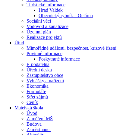
Turistické informace
Hrad Valdek
Obecnický rybník – Octárna
Sociální věci
Vodovod a kanalizace
Územní plán
Realizace projektů
Úřad
Mimořádné události, bezpečnost, krizové řízení
Povinné informace
Poskytnuté informace
E-podatelna
Úřední deska
Zastupitelstvo obce
Vyhlášky a nařízení
Ekonomika
Formuláře
Střet zájmů
Ceník
Mateřská škola
Úvod
Zaměření MŠ
Budova
Zaměstnanci
Aktuality