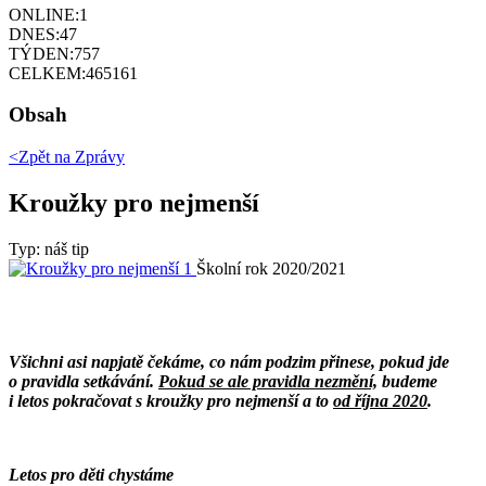
ONLINE:
1
DNES:
47
TÝDEN:
757
CELKEM:
465161
Obsah
<Zpět na
Zprávy
Kroužky pro nejmenší
Typ: náš tip
Školní rok 2020/2021
Všichni asi napjatě čekáme, co nám podzim přinese, pokud jde
o pravidla setkávání.
Pokud se ale pravidla nezmění,
budeme
i letos pokračovat s kroužky pro nejmenší a to
od října 2020
.
Letos pro děti chystáme