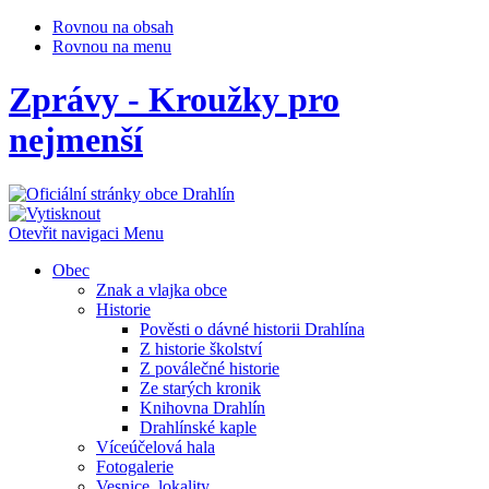
Rovnou na obsah
Rovnou na menu
Zprávy - Kroužky pro
nejmenší
Otevřit navigaci
Menu
Obec
Znak a vlajka obce
Historie
Pověsti o dávné historii Drahlína
Z historie školství
Z poválečné historie
Ze starých kronik
Knihovna Drahlín
Drahlínské kaple
Víceúčelová hala
Fotogalerie
Vesnice, lokality