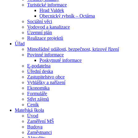
Turistické informace
Hrad Valdek
Obecnický rybník – Octárna
Sociální věci
Vodovod a kanalizace
Územní plán
Realizace projektů
Úřad
Mimořádné události, bezpečnost, krizové řízení
Povinné informace
Poskytnuté informace
E-podatelna
Úřední deska
Zastupitelstvo obce
Vyhlášky a nařízení
Ekonomika
Formuláře
Střet zájmů
Ceník
Mateřská škola
Úvod
Zaměření MŠ
Budova
Zaměstnanci
Aktuality