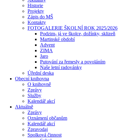
Historie
Projekty
Zápis do MŠ
Kontakty
FOTOGALERIE ŠKOLNÍ ROK 2025/2026
Podzim- já ve školce, dožínky, sklizeň
Martinské období
Advent
ZIMA
Jaro
Putování za řemesly a povoláním
Naše letní radovánky
Úřední deska
Obecní knihovna
O knihovně
Zprávy
Služby
Kalendář akcí
Aktuálně
Zprávy
Oznámení občanům
Kalendář akcí
Zpravodaj
Spolková činnost