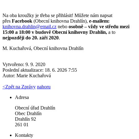
Na oba kroužky je třeba se přihlásit! Můžete nám napsat
přes
Facebook
(Obecní knihovna Drahlín),
e-mailem:
knihovna.drahlin@email.cz
nebo
osobně – vždy ve středu mezi
15:00 a 18:00 v budově Obecní knihovny Drahlín,
a to
nejpozději do 20. září 2020
.
M. Kuchařová, Obecní knihovna Drahlín
Vytvořeno: 9. 9. 2020
Poslední aktualizace: 18. 6. 2026 7:55
Autor:
Marie Kuchařová
<
Zpět na Zprávy
nahoru
Adresa
Obecní úřad Drahlín
Obec Drahlín
Drahlín 92
261 01
Kontakty